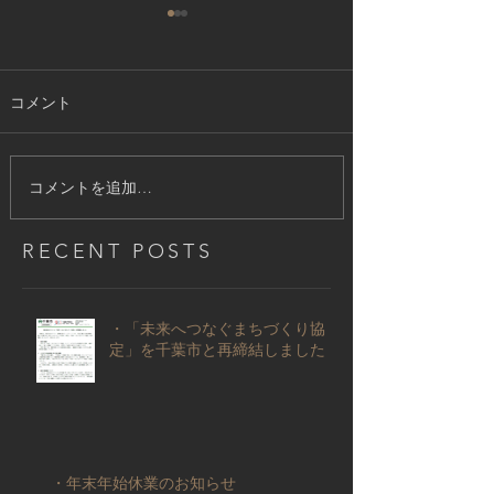
・年末年始休業のお知らせ
拝啓 師走の候、ますますご健
コメント
勝のこととお喜び申し上げま
す。平素は格別のご高配を賜
り、厚くお礼申し上げます。 さ
て、弊社では年末年始の休業日
コメントを追加…
につきまして、下記の通り休業
日とさせていただきます。 皆様
RECENT POSTS
には大変ご迷惑をおかけいたし
ますが、ご了承いただきますよ
うお願い申し上げます。
・「未来へつなぐまちづくり協
定」を千葉市と再締結しました
■年
末年始休業日 2025年12月27日
（土）～2026年01
・年末年始休業のお知らせ