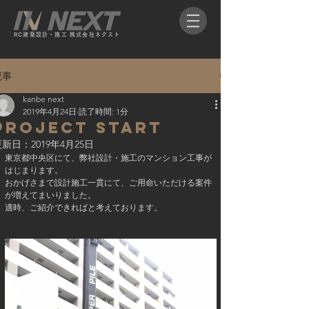
RC​建築設計・施工 株式会社ネクスト​
記事
kanbe next
2019年4月24日
読了時間: 1分
project start
更新日：
2019年4月25日
東京都中央区にて、弊社設計・施工のマンション工事が
はじまります。
おかげさまで設計施工一貫にて、ご用命いただける案件
が増えてまいりました。
適時、ご紹介できればと考えております。