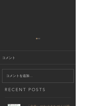
・年末年始休業のお知らせ
拝啓 師走の候、ますますご健
コメント
勝のこととお喜び申し上げま
す。平素は格別のご高配を賜
り、厚くお礼申し上げます。 さ
て、弊社では年末年始の休業日
コメントを追加…
につきまして、下記の通り休業
日とさせていただきます。 皆様
RECENT POSTS
には大変ご迷惑をおかけいたし
ますが、ご了承いただきますよ
うお願い申し上げます。
・「未来へつなぐまちづくり協