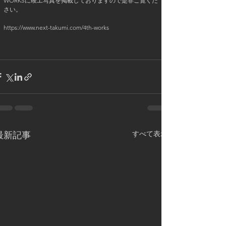
WORKSに竣工写真を掲載しておりますので是非ご覧くだ
さい。
https://www.next-takumi.com/4th-works
すべて表示
最新記事