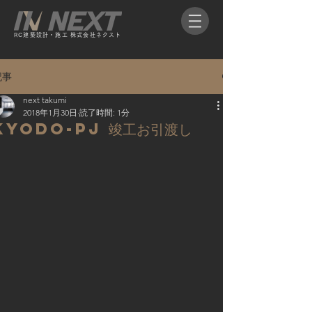
RC​建築設計・施工 株式会社ネクスト​
記事
next takumi
2018年1月30日
読了時間: 1分
KYODO-PJ 竣工お引渡し